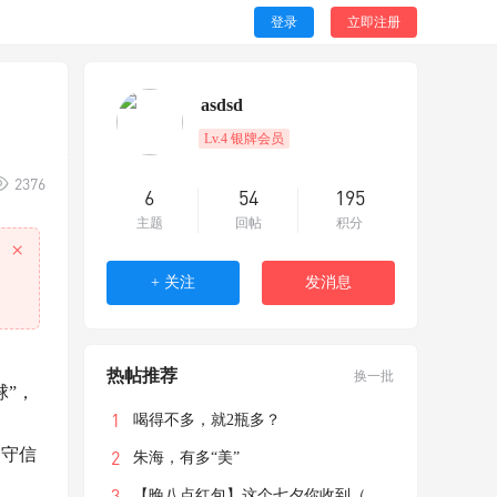
登录
立即注册
asdsd
Lv.4 银牌会员
2376
6
54
195
主题
回帖
积分
×
+ 关注
发消息
热帖推荐
换一批
球”，
喝得不多，就2瓶多？
、守信
朱海，有多“美”
【晚八点红包】这个七夕你收到（送出）了什