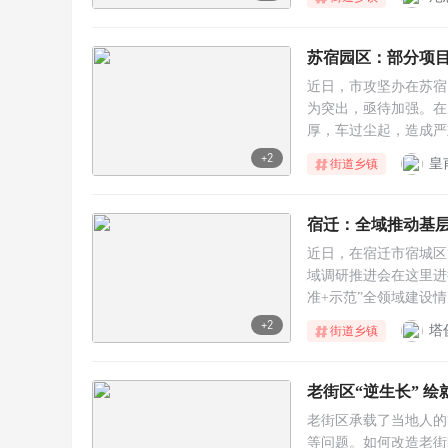
苏宿园区：部分项目
近日，市攻坚办在苏宿
为突出，亟待加强。在
厚，车过尘起，造成严
+2
皇
街道乡镇
宿迁：全域推动基层
近日，在宿迁市宿城区龙
域调研推进会在这里进
准+示范”全领域建设
+2
塔
街道乡镇
老街区“逆生长” 
老街区承载了当地人的
等问题。如何改造老街