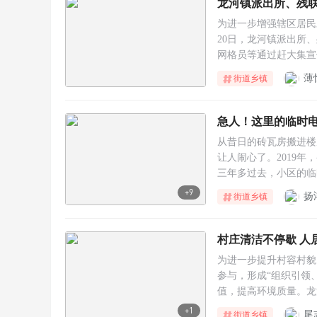
龙河镇派出所、残
为进一步增强辖区居民
20日，龙河镇派出所
网格员等通过赶大集宣
薄
街道乡镇
急人！这里的临时电
从昔日的砖瓦房搬进楼
让人闹心了。2019
三年多过去，小区的临
+9
扬
街道乡镇
村庄清洁不停歇 人
为进一步提升村容村貌
参与，形成“组织引领
值，提高环境质量。龙
+1
尾
街道乡镇