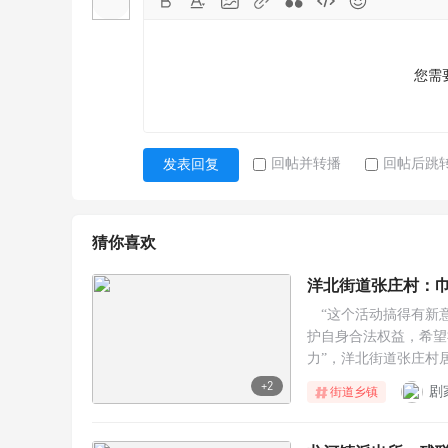
您需
回帖并转播
回帖后跳
发表回复
猜你喜欢
洋北街道张庄村：巾
“这个活动搞得有新
护自身合法权益，希望
力”，洋北街道张庄村
+2
剧
街道乡镇