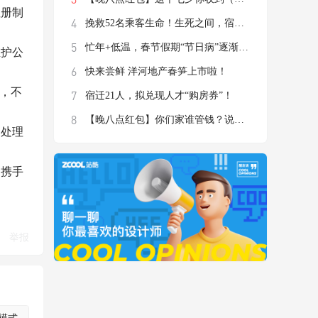
注册制
挽救52名乘客生命！生死之间，宿迁这名驾驶
忙年+低温，春节假期“节日病”逐渐显现
维护公
快来尝鲜 洋河地产春笋上市啦！
”，不
宿迁21人，拟兑现人才“购房券”！
【晚八点红包】你们家谁管钱？说说你认为最
和处理
，携手
举报