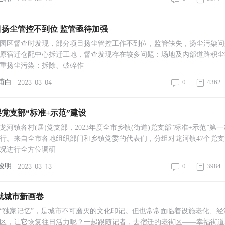
扬尘管控不到位 监管亟待加强
园区督查时发现，部分项目扬尘管控工作不到位，监管缺失，扬尘污染问
原宿迁仓配中心拆迁工地，督查发现存在较多问题：场地及内部道路积尘
重扬尘污染；拆除、破碎作
2023-03-04
甫白
0
4362
党支部“标准+示范”建设
河镇各村(居)党支部，2023年度全市乡镇(街道)党支部“标准+示范”第
行。来自全市各地组织部门和乡镇党委的代表们，分组对龙河镇47个党支
情况进行全方位调研
2023-03-13
俊明
0
3984
绘就城市新画卷
“独家记忆”，是城市不可磨灭的文化印记。但也常常面临着设施老化、经
区，让它恢复往日活力呢？一起跟随记者，去宿迁的老街区——幸福街道