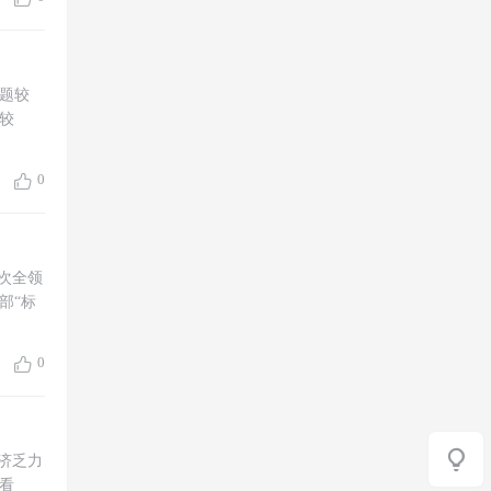
题较
较
0
一次全领
部“标
0
济乏力
看