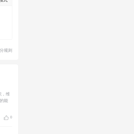
模式
分规则
识，维
的能
0