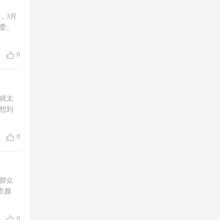
，3月
委、
0
就太
没想到
0
群众
市颜
0