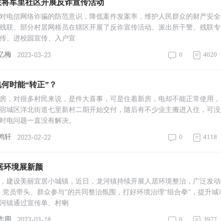
联将军里社区开展反诈宣传活动
对电信网络诈骗的防范意识，降低案件发案率，维护人民群众的财产安全
、残联、部分村居网格员在辖区开展了反诈宣传活动。派出所干警、残联专
传、进校园宣传、入户宣
2023-03-23
忆梅
0
4020
何时能“转正”？
房，对很多村民来说，是件大喜事，可是住着新房，电却不能正常使用，
年，宿城区洋北街道七里新村二期开始交付，随后有不少业主搬进入住，可
时电问题一直没有解决。
2023-02-22
鸿轩
0
4118
居环境展新颜
，建设美丽宜居小城镇，近日，龙河镇持续开展人居环境整治，广泛发动
、党员带头、群众参与”的共同整治氛围，打好环境治理“组合拳”，提升城
河镇通过宣传单、村喇
2023-03-18
志用
0
3977