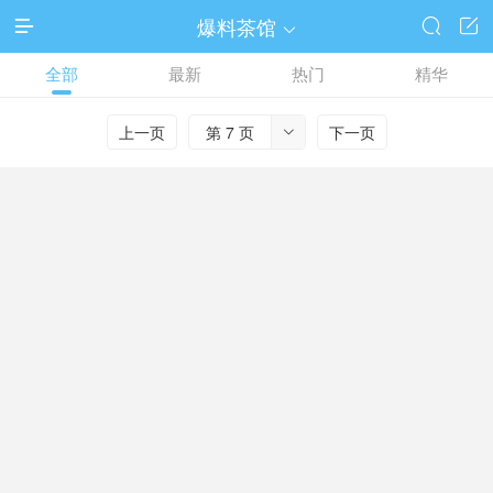
爆料茶馆




全部
最新
热门
精华
上一页
第 7 页
下一页
