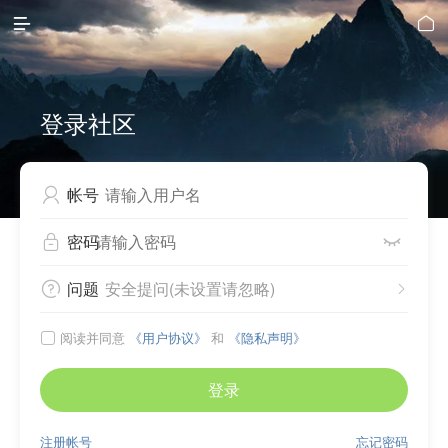


登录社区
帐号

密码


问题
安全提问(未设置请忽略)


阅读并同意
《用户协议》
和
《隐私声明》

登录
注册帐号
忘记密码